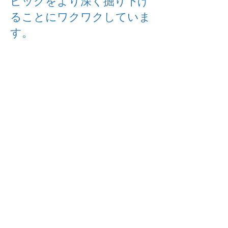
ピックをより深く掘り下げ
ることにワクワクしていま
す。
上級CBP認定要件:
現 CBP 会員で IBA 会員。
以下のコースを修了してください: